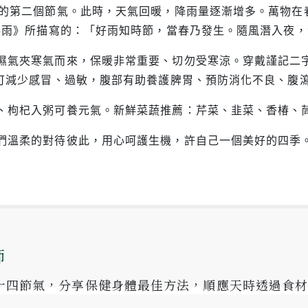
氣的第二個節氣。此時，天氣回暖，降雨量逐漸增多。萬物在
夜喜雨》所描寫的：「好雨知時節，當春乃發生。隨風潛入夜
濕氣夾寒氣而來，保暖非常重要、切勿受寒涼。穿戴謹記二
脈可減少感冒、過敏，腹部有助養護脾胃、預防消化不良、腹
、枸杞入粥可養元氣。新鮮菜蔬推薦：芹菜、韭菜、香椿、
們溫柔的對待彼此，用心呵護生機，許自己一個美好的四季
師
十四節氣，分享保健身體最佳方法，順應天時透過食材