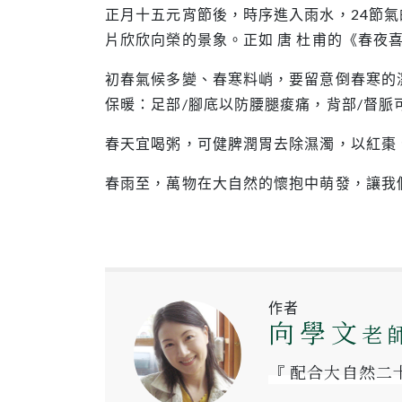
正月十五元宵節後，時序進入雨水，24節
片欣欣向榮的景象。正如 唐 杜甫的《春
初春氣候多變、春寒料峭，要留意倒春寒的
保暖：足部/腳底以防腰腿痠痛，背部/督
春天宜喝粥，可健脾潤胃去除濕濁，以紅棗
春雨至，萬物在大自然的懷抱中萌發，讓我
作者
向學文
老
『 配合大自然二