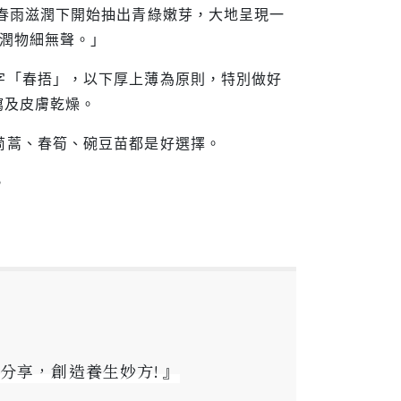
春雨滋潤下開始抽出青綠嫩芽，大地呈現一
，潤物細無聲。」
字「春捂」，以下厚上薄為原則，特別做好
瀉及皮膚乾燥。
茼蒿、春筍、碗豆苗都是好選擇。
。
分享，創造養生妙方! 』